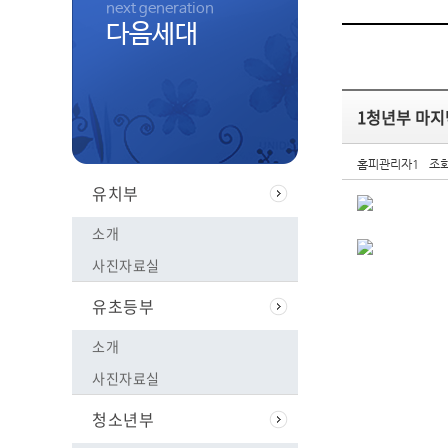
next generation
다음세대
1청년부 마지
홈피관리자1
조회
유치부
소개
사진자료실
유초등부
소개
사진자료실
청소년부